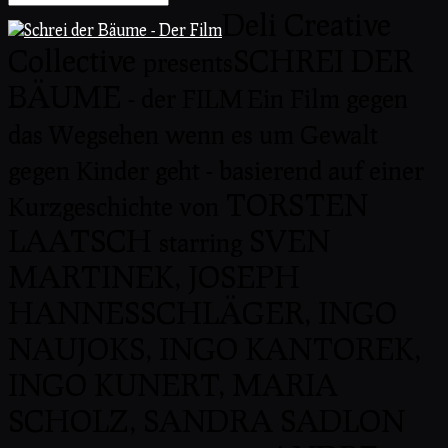
Deli Creative
Collective
SCHREI DER
presents
BÄUME
- der FILM
Ein Film gegen
das Wegsehen wenn es um Gewalt
gegen Kinder geht - basierend auf einer
TORSTEN
Kurzgeschichte von
LAATSCH
SVEN
starring
MARTINEK, JOSEPH
HANNESSCHLÄGER, INGO
NAUJOKS, INGO KANTOREK,
INGO KUNERT, MARIA
SCHOLZ, SANDRA SADLON