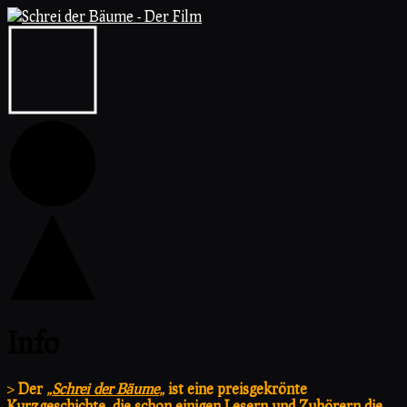
Info
>
Der
„
Schrei der Bäume
„
ist eine preisgekrönte
Kurzgeschichte, die schon einigen Lesern und Zuhörern die