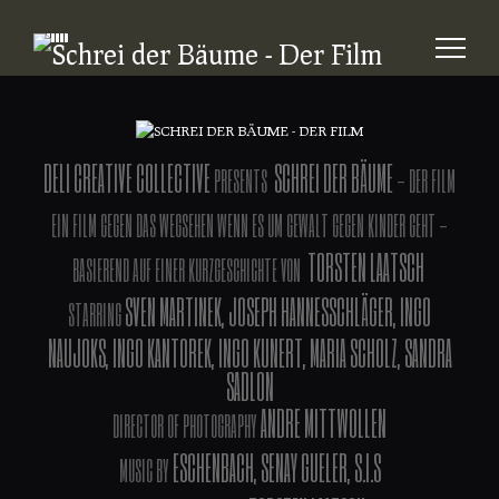
Mitglieger, h
OFFIZIELLER TRAILER
geschafft und 
erste Filmvor
allem dazu, u
Verfolgern di
unseren Film 
DELI CREATIVE COLLECTIVE
SCHREI DER BÄUME
bekommen. A
PRESENTS
- DER FILM
diesem Abend
EIN FILM GEGEN DAS WEGSEHEN WENN ES UM GEWALT GEGEN KINDER GEHT -
Gästekarten v
die unbedingt
TORSTEN LAATSCH
BASIEREND AUF EINER KURZGESCHICHTE VON
dabei sein mö
SVEN MARTINEK, JOSEPH HANNESSCHLÄGER, INGO
findet am 23.1
STARRING
statt und beg
NAUJOKS, INGO KANTOREK, INGO KUNERT, MARIA SCHOLZ, SANDRA
19:00 Uhr. An
SADLON
viele Teammit
ANDRE MITTWOLLEN
vor Ort sein u
DIRECTOR OF PHOTOGRAPHY
ganz besonde
ESCHENBACH, SENAY GUELER, S.I.S
MUSIC BY
könnt ihr unt
für 20€ vorbes